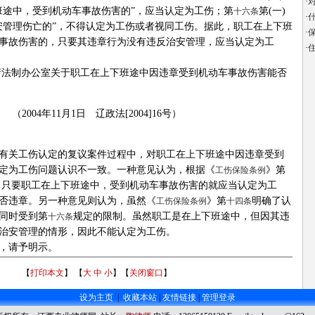
·
班途中，受到机动车事故伤害的”，应当认定为工伤；第
第(一)
十六条
·
安管理伤亡的”，不得认定为工伤或者视同工伤。据此，职工在上下班
·
事故伤害的，只要其违章行为没有违反治安管理，应当认定为工
·
住
法制办公室关于职工在上下班途中因违章受到机动车事故伤害能否
（2004年11月1日 辽政法[2004]16号）
关工伤认定的复议案件过程中，对职工在上下班途中因违章受到
定为工伤问题认识不一致。一种意见认为，根据《
》第
工伤保险条例
定，只要职工在上下班途中，受到机动车事故伤害的就应当认定为工
否违章。另一种意见则认为，虽然《
》第
明确了认
工伤保险条例
十四条
同时受到第
规定的限制。虽然职工是在上下班途中，但因其违
十六条
治安管理的情形，因此不能认定为工伤。
，请予明示。
【
打印本文
】 【
大
中
小
】【
关闭窗口
】
设为主页
|
收藏本站
|
友情链接
|
管理登录