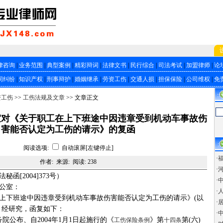
律咨询
|
业务范围
|
典型案例
|
精彩辩词
|
法律文书
|
民行综合
|
司法考试
|
加盟律师
|
论
同纠纷
|
知识产权
|
刑事辩护
|
婚姻继承
|
劳资工伤
|
交通人损
|
担保保险
|
公司维权
|
免
::
资工伤
>>
工伤法规及文章
>> 文章正文
室对《关于职工在上下班途中因违章受到机动车事故伤
害能否认定为工伤的请示》的复函
::
阅读选项:
自动滚屏[左键停止]
·
作者: 来源: 阅读:
238
·
法秘函[2004]373号）
·
公室：
·
下班途中因违章受到机动车事故伤害能否认定为工伤的请示》(以
·
。经研究，函复如下：
·
务院公布、自2004年1月1日起施行的《
》第
第(六)
工伤保险条例
十四条