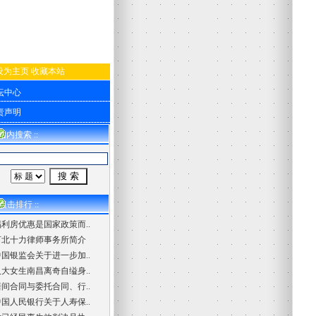
设为主页
收藏本站
坛中心
责声明
 站内搜索 ::
 点击排行 ::
福利房优惠是国家政策而..
河北十力律师事务所简介
中国银监会关于进一步加..
人大女生南昌离奇自缢身..
居间合同与委托合同、行..
中国人民银行关于人寿保..