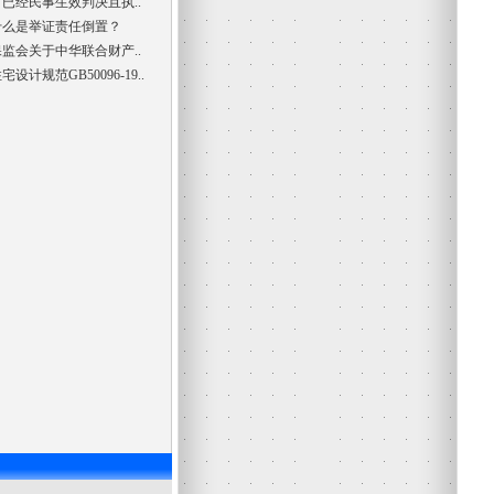
对已经民事生效判决且执..
什么是举证责任倒置？
保监会关于中华联合财产..
宅设计规范GB50096-19..