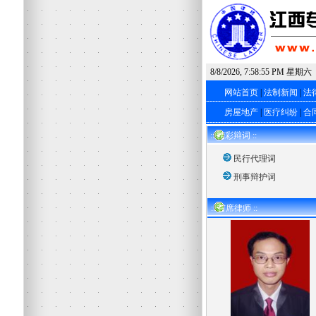
8/8/2026, 7:58:56 PM 星期六
网站首页
|
法制新闻
|
法
房屋地产
|
医疗纠纷
|
合
:: 精彩辩词 ::
民行代理词
刑事辩护词
:: 首席律师 ::