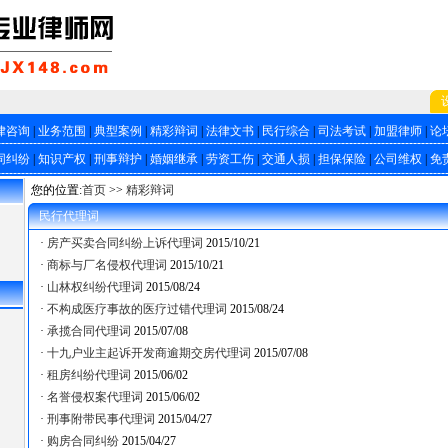
律咨询
|
业务范围
|
典型案例
|
精彩辩词
|
法律文书
|
民行综合
|
司法考试
|
加盟律师
|
论
同纠纷
|
知识产权
|
刑事辩护
|
婚姻继承
|
劳资工伤
|
交通人损
|
担保保险
|
公司维权
|
免
您的位置:
首页
>>
精彩辩词
民行代理词
·
房产买卖合同纠纷上诉代理词
2015/10/21
·
商标与厂名侵权代理词
2015/10/21
·
山林权纠纷代理词
2015/08/24
·
不构成医疗事故的医疗过错代理词
2015/08/24
·
承揽合同代理词
2015/07/08
·
十九户业主起诉开发商逾期交房代理词
2015/07/08
·
租房纠纷代理词
2015/06/02
·
名誉侵权案代理词
2015/06/02
·
刑事附带民事代理词
2015/04/27
·
购房合同纠纷
2015/04/27