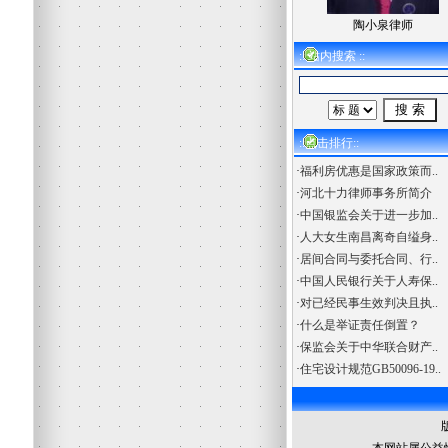
陶小泉律师
:: 站内搜索 ::
::点击排行::
·
福利房优惠是国家政策而..
·
河北十力律师事务所简介
·
中国银监会关于进一步加..
·
人大女生南昌离奇自缢身..
·
居间合同与委托合同、行..
·
中国人民银行关于人寿保..
·
对已经民事生效判决且执..
·
什么是举证责任倒置？
·
保监会关于中华联合财产..
·
住宅设计规范GB50096-19..