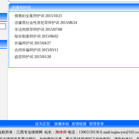
刑事辩护词
·
猥亵妇女案辩护词
2015/10/21
·
涉嫌黑社会性质犯罪辩护词
2015/08/24
·
非法拘禁罪辩护词
2015/07/08
·
敲诈勒索辩护词
2015/06/02
·
诈骗辩护词
2015/04/27
·
合同诈骗辩护词
2015/03/11
·
盗窃辩护词
2015/01/28
设为主页
|
收藏本站
|
友情链接
|
管理登录
版权所有：江西专业律师网 站长：
陶律师
电话：13065159130 E-mail:txqlawyer@163.c