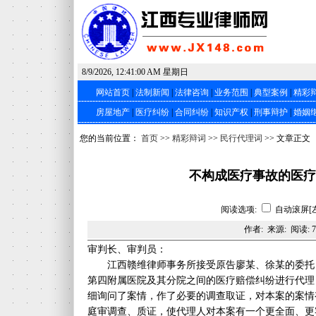
8/9/2026, 12:41:01 AM 星期日
网站首页
|
法制新闻
|
法律咨询
|
业务范围
|
典型案例
|
精彩
房屋地产
|
医疗纠纷
|
合同纠纷
|
知识产权
|
刑事辩护
|
婚姻
您的当前位置：
首页
>>
精彩辩词
>>
民行代理词
>> 文章正文
不构成医疗事故的医疗
阅读选项:
自动滚屏[
作者: 来源: 阅读:
7
审判长、审判员：
江西赣维律师事务所接受原告廖某、徐某的委托
第四附属医院及其分院之间的医疗赔偿纠纷进行代理
细询问了案情，作了必要的调查取证，对本案的案情
庭审调查、质证，使代理人对本案有一个更全面、更