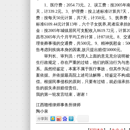
1、医疗费：2054.73元。2、误工费：按2005年
天，计339.2元。3、护理费：按上述标准计算共7天，
费：按每天50元计算，共7天，计350元。5、抚养费
标准6109.44元计算13年，六个子女抚养,死者应承担的
金：按2005年城镇居民可支配收入8619.72元，计算2
昌市2005年六个月平均工作计算，计8718元。8
理丧葬事项的交通费，共500元。9、精神抚慰金：5000
告考虑到疾病本身的因素,故只提出赔偿50000元。
审判长、审判员：代理人上面的意见充分说明被
生行政规定，存在严重的过错，他们的医治行为与患
系。虽然经鉴定，本案不属于医疗事故，但其作为证
案依据。并依据最高院上述司法解释，经鉴定不构成
偿。根据民事侵权的原则，只要有过错，就必须承担
告的损失承担赔偿责任。
我的第一轮发言结束，谢谢！
江西赣维律师事务所律师
陶小泉