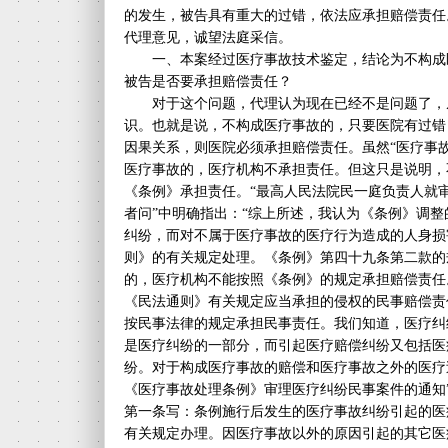
的发生，被告具有重大的过错，依法应承担赔偿责任
代理意见，诚望法庭采信。
一、本案经过医疗事故技术鉴定，结论为不构成
被告是否要承担赔偿责任？
对于这个问题，代理认为现在已经不是问题了，
识。也就是说，不构成医疗事故的，只要医院有过错
因果关系，则医院必须承担赔偿责任。虽然“医疗事故
医疗事故的，医疗机构不承担责任。但这只是说明，
《条例》承担责任。“最高人民法院民一庭负责人就
者问”中明确指出：“综上所述，我认为《条例》调
纠纷，而对不属于医疗事故的医疗行为造成的人身损
则》的有关规定处理。《条例》第四十九条第二款的
的，医疗机构不能按照《条例》的规定承担赔偿责任
《民法通则》有关规定应当承担的侵权的民事赔偿责
按民事法律的规定承担民事责任。我们知道，医疗纠
是医疗纠纷的一部分，而引起医疗赔偿纠纷又包括医
纷。对于构成医疗事故的赔偿和医疗事故之外的医疗
《医疗事故处理条例》审理医疗纠纷民事案件的通知”法
第一条写：条例施行后发生的医疗事故纠纷引起的医
有关规定办理。因医疗事故以外的原因引起的其它医