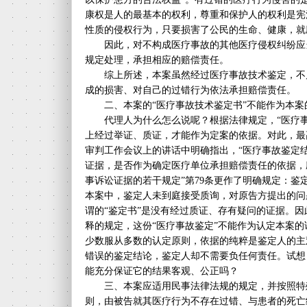
康权是人的最基本的权利，尊重和保护人的权利是宪
性质的侵权行为，只要损害了公民的生命、健康，就
因此，对不构成医疗事故的其他医疗侵权纠纷应当按
规定处理，承担相应的赔偿责任。
综上所述，本案虽然经过医疗事故技术鉴定，不
成的损害、对自己的过错行为依法承担赔偿责任。
二、本案的“医疗事故技术鉴定书”不能作为本案
代理人为什么怎么说呢？根据法律规定，“医疗事
上经过举证、质证，才能作为定案的依据。对此，最
审判工作会议上的讲话中明确指出，“医疗事故鉴定
证据，是否作为确定医疗单位承担赔偿责任的依据，
事诉讼证据的若干规定”第79条更作了明确规定：鉴
本案中，鉴定人未到庭接受质询，对原告方提出的问
谓的“鉴定书”是没有经过质证、存有疑问的证据。因
释的规定，这份“医疗事故鉴定”不能作为认定本案的
少数服从多数的认定原则，依据的纯粹是鉴定人的主
错误的鉴定结论，鉴定人却不需要负任何责任。试想
能充分保证它的结果客观、公正吗？
三、本案应适用民事法律法规的规定，并按照特
则，由被告就其医疗行为不存在过错、与患者的死亡