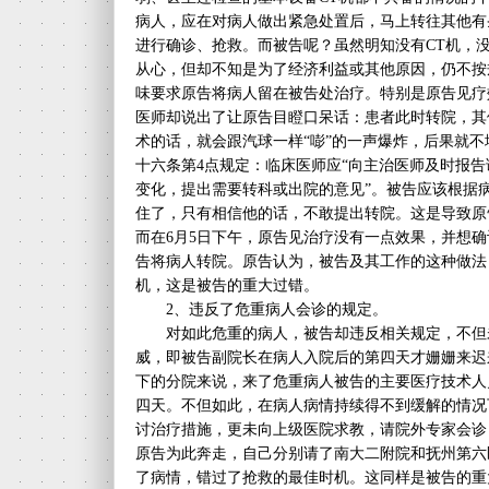
病人，应在对病人做出紧急处置后，马上转往其他有
进行确诊、抢救。而被告呢？虽然明知没有CT机，
从心，但却不知是为了经济利益或其他原因，仍不按
味要求原告将病人留在被告处治疗。特别是原告见疗
医师却说出了让原告目瞪口呆话：患者此时转院，其
术的话，就会跟汽球一样“嘭”的一声爆炸，后果就
十六条第4点规定：临床医师应“向主治医师及时报
变化，提出需要转科或出院的意见”。被告应该根据
住了，只有相信他的话，不敢提出转院。这是导致原
而在6月5日下午，原告见治疗没有一点效果，并想
告将病人转院。原告认为，被告及其工作的这种做法
机，这是被告的重大过错。
2、违反了危重病人会诊的规定。
对如此危重的病人，被告却违反相关规定，不但
威，即被告副院长在病人入院后的第四天才姗姗来迟
下的分院来说，来了危重病人被告的主要医疗技术人
四天。不但如此，在病人病情持续得不到缓解的情况
讨治疗措施，更未向上级医院求教，请院外专家会诊
原告为此奔走，自己分别请了南大二附院和抚州第六
了病情，错过了抢救的最佳时机。这同样是被告的重