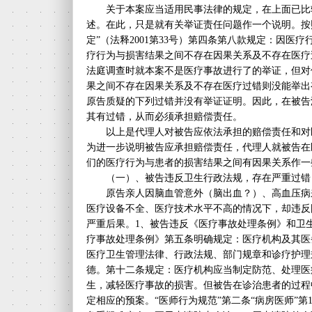
关于本案应当适用民事法律的规定，在上面已比
述。在此，只是就有关举证责任问题作一个说明。按
定”（法释2001第33号）第四条第八款规定：因医
疗行为与损害结果之间不存在因果关系及不存在医疗
法庭调查时就本案不是医疗事故进行了的举证，但对
果之间不存在因果关系及不存在医疗过错则没能举出
原告质疑的下列过错并没有举证证明。因此，在被告
其有过错，从而必须承担赔偿责任。
以上是代理人对被告应依法承担的赔偿责任和对
为进一步说明被告应承担赔偿责任，代理人就被告在
们的医疗行为与患者的损害结果之间有因果关系作一
（一）、被告违反卫生行政法规，存在严重过错
原告亲人因脑血管意外（脑出血？）、高血压病
医疗设备不全、医疗技术水平不高的情况下，却违反
严重后果。1、被告违反《医疗事故处理条例》和卫生
疗事故处理条例》第五条明确规定：医疗机构及其医
医疗卫生管理法律、行政法规、部门规章和诊疗护理
德。第十二条规定：医疗机构应当制定防范、处理医
生，减轻医疗事故的损害。但被告在诊治患者的过程
定相应的预案。“医师行为规范”第二条“病房医师”第