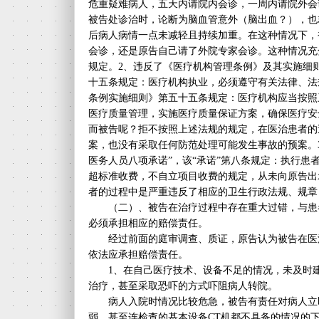
危重疑难病人，五天内请院内会诊，一周内请院外会
被告处诊治时，论断为脑血管意外（脑出血？），也
后病人病情一点未减轻且持续加重。在这种情况下，
会诊，还是原告自己请了外院专家会诊。这种情况充
规定。2、违反了《医疗机构管理条例》及其实施细
十五条规定：医疗机构执业，必须遵守有关法律、法
条例实施细则》第五十五条规定：医疗机构应当按照
医疗质量管理，实施医疗质量保证方案，确保医疗安
而被告呢？拒不按照上述法规的规定，在医治患者的
案，也没有采取任何防范处理可能发生事故的预案。
医务人员八项承诺”，该“承诺”第八条规定：执行患
超标准收费，不自立项目收费的规定，从未向原告出
者的过程中是严重违反了相应的卫生行政法规、规章
（二）、被告在治疗过程中存在重大过错，与患
必须承担相应的赔偿责任。
经过前面的庭审调查、质证，原告认为被告在医
依法应承担赔偿责任。
1、在自己医疗技术、设备不足的情况，未及时建
治疗，甚至采取恐吓的方式吓阻病人转院。
病人入院时情况比较危急，被告有责任对病人立
弱、甚至连检查的基本设备CT机都不具备的情况的