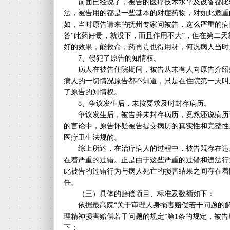
前面已经说了，被告的医疗技术水平及设备都比
法，被告用的都是一些基本的对症药物，对如此危重
如，当时原告请来的抚州专家问被告，这么严重的病
答“此药好贵，就没下，而且作用不大”，但在第二
好的效果，能救命，药再贵也得用呀，何况病人当时
7、侵犯了原告的知情权。
病人在被告住院期间，被告从未有人向原告介绍
病人的一切情况原告都不知道，只是在住院第一天叫
了原告的知情权。
8、争议发生后，未按要求及时封存病历。
争议发生后，被告并未封存病历，竟然还说病历
的言论中，原告怀疑被告提交病历的真实性和完整性
医疗卫生法规的。
综上所述，在治疗病人的过程中，被告既存在违
在着严重的过错。正是由于这些严重的过错和违法行
此被告的过错行为与病人死亡的损害结果之间存在着
任。
（三）具体的赔偿项目、标准及数额如下：
依据最高院“关于审理人身损害赔偿若干问题的解释”
理精神损害赔偿若干问题的规定”第1条的规定，被
下：