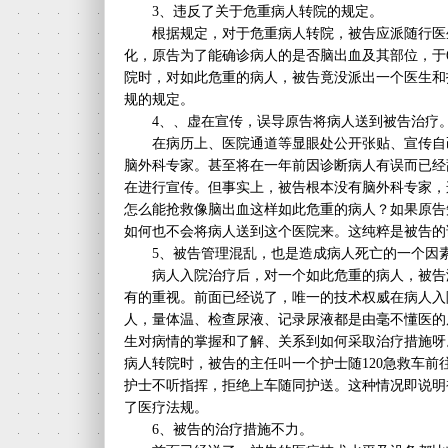
3、违反了关于危重病人转院的规定。
根据规定，对于危重病人转院，被告应派随行医
化，原告为了能确诊病人的是否脑出血及其部位，于
院时，对如此危重的病人，被告竟没派出一个医生和
规的规定。
4、、虚在宣传，误导原告将病人送到被告治疗
在病历上、医院通道等显眼处公开张贴、宣传自己
脑外科专家。甚至将在一年前因诊断病人有误而已经
在进行宣传。但事实上，被告根本没有脑外科专家，
怎么能抢救像脑出血这样如此危重的病人？如果原告
如何也不会将病人送到这个医院来。这纯粹是被告的
5、被告管理混乱，也是造成病人死亡的一个因
病人入院治疗后，对一个如此危重的病人，被告
有的重视。前面已经说了，唯一的技术权威在病人入
人，量体温、检查尿液、记录尿液都是由毫不懂医的
生对病情的掌握和了解、关系到如何采取治疗措施呀
病人转院时，被告的主任叫一个护士随120急救车前
护士不听指挥，拒绝上车随同护送。这种情况即说明
了医疗法规。
6、被告的治疗措施不力。