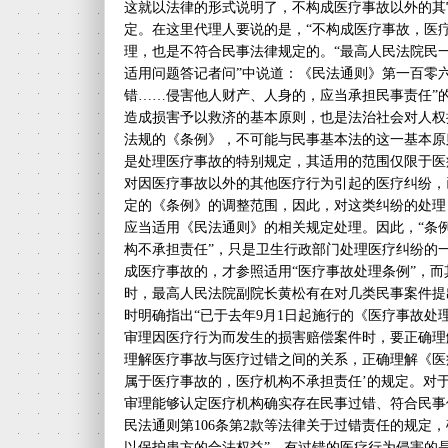
这就以法律的形式说明了，不构成医疗事故以外的其
定。在这里代理人要说的是，“不构成医疗事故，医
理，也是不符合民事法律规定的。“最高人民法院民
适用问题答记者问”中说道：《民法通则》第一百零
错……侵害他人财产、人身的，应当承担民事责任”
造成损害予以救济的基本原则，也是法治社会对人权
法规的《条例》，不可能与民事基本法的这一基本原
是处理医疗事故的特别规定，其适用的范围仅限于医
对因医疗事故以外的其他医疗行为引起的医疗纠纷，
定的《条例》的调整范围，因此，对这类纠纷的处理
应当适用《民法通则》的相关规定处理。因此，“条例
构不承担责任”，只是卫生行政部门处理医疗纠纷的
成医疗事故的，才参照适用“医疗事故处理条例”，
时，最高人民法院副院长黄松有在对几类民事案件提
时明确指出“已于去年9月1日起施行的《医疗事故处
审理因医疗行为而发生的损害赔偿案件时，要正确理
理解医疗事故与医疗过错之间的关系，正确理解《医疗
属于医疗事故的，医疗机构不承担责任’的规定。对
审理能够认定医疗机构确实存在民事过错、符合民事
民法通则第106条第2款等法律关于过错责任的规定
以保护患方的合法权益”。有过错的医疗行为侵害的