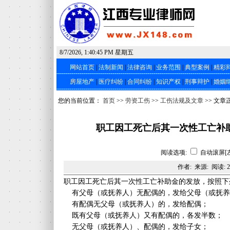
8/7/2026, 1:40:45 PM 星期五
网站首页
|
法制新闻
|
法律咨询
|
业务范围
|
典型案例
|
精彩
房屋地产
|
医疗纠纷
|
合同纠纷
|
知识产权
|
刑事辩护
|
婚姻
您的当前位置：
首页
>>
劳资工伤
>>
工伤法规及文章
>> 文章
职工因工死亡后其一次性工亡补
阅读选项:
自动滚屏[
作者: 来源: 阅读:
2
职工因工死亡后其一次性工亡补助金的发放，按照下
有父母（或抚养人）无配偶的，发给父母（或抚养
有配偶无父母（或抚养人）的，发给配偶；
既有父母（或抚养人）又有配偶的，各发半数；
无父母（或抚养人）、配偶的，发给子女；