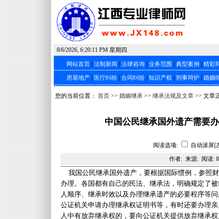
8/6/2026, 6:20:11 PM 星期四
网站首页
|
法制新闻
|
法律咨询
|
业务范围
|
典型案例
|
精彩
房屋地产
|
医疗纠纷
|
合同纠纷
|
知识产权
|
刑事辩护
|
婚姻
您的当前位置：
首页
>>
婚姻继承
>>
继承法规及文章
>> 文章
中国公民继承国外遗产需要办
阅读选项:
自动滚屏[
作者: 来源: 阅读:
8
我国公民继承国外遗产，要根据国际惯例，参照财
办理。各国都有自己的民法、继承法，明确规定了被
人顺序、继承时效以及办理继承遗产的必要程序等问
公证机关申请办理继承权证明书等，有时还要办理亲
人中有放弃继承权的，要向公证机关提供放弃继承权