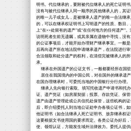
明书。代位继承的，要附被代位继承人的死亡证明书
没有与被代位继承人同一顺序的其他继承人的，其证
的唯一儿子或女儿，是被继承人遗产的唯一合法继承
的，可以在继承权证明书上写明遗产的性质、数目、
上“在××处留有的遗产”或“在任何地方的任何遗产
说明死者生前无遗嘱，或其亲属在遗物中寻找，没有
的公证事项后，才能开始办理财产继承事宜。一般是
后再向遗产所在地法院申请继承遗产，在法院进行审
合法领取和处分遗产的权利，在清偿完被继承人的所
承。
继承在外国遗产的公证文书，一般都要经所在国驻
居住在我国境内的中国公民，对在国外的继承遗产
在国办理继承时，可委托当地的中国银行分行办理。
继承人先向银行索取、填写托收遗产申请书和托办
证、遗产凭证（如房屋契据；投票、存款凭证、保管
遗产由遗产管理处或公共信托处保管，这些机构的证
后，即介绍委托人到当地公证处申办各项公证书，如
他证明书（如合法继承人死亡证明书、放弃继承权证
这要根据文书使用国的要求而定。各类公证办好后，
使、领馆认证，方能发生域外法律效力。委托人提供