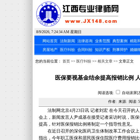
8/9/2026, 7:24:34 AM 星期日
网站首页
|
法制新闻
|
法律咨询
|
业务范围
|
典型案例
|
精彩
房屋地产
|
医疗纠纷
|
合同纠纷
|
知识产权
|
刑事辩护
|
婚姻
您的当前位置：
首页
>>
医疗纠纷
>>
相关文章
>> 文章正文
医保要视基金结余提高报销比例 
阅读选项:
自动滚屏[
作者: 来源: 阅读:
5
法制网北京4月23日讯 记者刘宏 在今天召开的
会上，新闻发言人尹成基在接受记者采访时说，医保
提高，针对医保报销比例将制定一个指导性意见。
在近日召开的深化医药卫生体制改革工作会议上
指出，今年职工医保和居民医保住院医疗费用报销比例